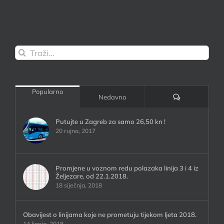
Traži...
Popularno
Komentari:
Nedavno
Putujte u Zagreb za samo 26,50 kn !
20 rujna, 2017
Promjene u voznom redu polazaka linija 3 i 4 iz
Željezare, od 22.1.2018.
18 siječnja, 2018
Obavijest o linijama koje ne prometuju tijekom ljeta 2018.
14 lipnja, 2018