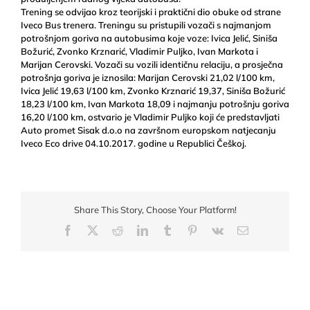
Trening se odvijao kroz teorijski i praktični dio obuke od strane
Iveco Bus trenera. Treningu su pristupili
vozači s najmanjom
potrošnjom goriva na autobusima koje voze: Ivica Jelić, Siniša
Božurić, Zvonko Krznarić, Vladimir Puljko, Ivan Markota i
Marijan Cerovski. Vozači su vozili identičnu relaciju, a prosječna
potrošnja goriva je iznosila: Marijan Cerovski 21,02 l/100 km,
Ivica Jelić 19,63 l/100 km, Zvonko Krznarić 19,37, Siniša Božurić
18,23 l/100 km, Ivan Markota 18,09 i najmanju potrošnju goriva
16,20 l/100 km, ostvario je Vladimir Puljko koji će predstavljati
Auto promet Sisak d.o.o na završnom europskom natjecanju
Iveco Eco drive 04.10.2017. godine u Republici Češkoj.
Share This Story, Choose Your Platform!
Facebook
X
Reddit
LinkedIn
Tumblr
Pinterest
Vk
Email: