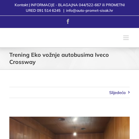
Skip
Kontakt | INFORMACIJE - BLAGAJNA 044/522-667 ili PROMETNI
to
URED 091 514 6245
|
info@auto-promet-sisak.hr
content
Facebook
Trening Eko vožnje autobusima Iveco
Crossway
Slijedeća
View
Larger
Image