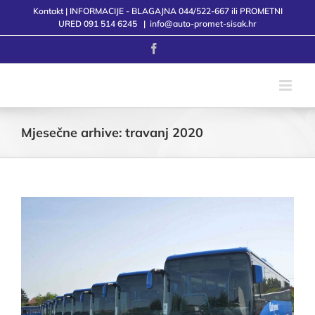
Skip
Kontakt | INFORMACIJE - BLAGAJNA 044/522-667 ili PROMETNI
to
URED 091 514 6245
|
info@auto-promet-sisak.hr
content
Facebook
Mjesečne arhive:
travanj 2020