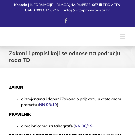
Skip
Kontakt | INFORMACIJE - BLAGAJNA 044/522-667 ili PROMETNI
to
URED 091 514 6245
|
info@auto-promet-sisak.hr
content
Facebook
Zakoni i propisi koji se odnose na području
rada TD
ZAKON
o izmjenama i dopuni Zakona o prijevozu u cestovnom
prometu (
NN 98/19
)
PRAVILNIK
o radionicama za tahografe (
NN 36/19
)