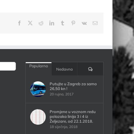
Facebook
X
Reddit
LinkedIn
Tumblr
Pinterest
Vk
Email:
Popularno
Komentari:
Nedavno
Putujte u Zagreb za samo
26,50 kn !
20 rujna, 2017
Promjene u voznom redu
polazaka linija 3 i 4 iz
Željezare, od 22.1.2018.
18 siječnja, 2018