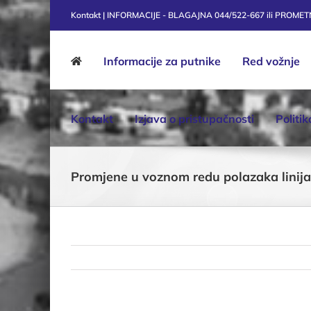
Skip
Kontakt | INFORMACIJE - BLAGAJNA 044/522-667 ili PROME
to
content
Informacije za putnike
Red vožnje
Kontakt
Izjava o pristupačnosti
Politi
Promjene u voznom redu polazaka linija 3