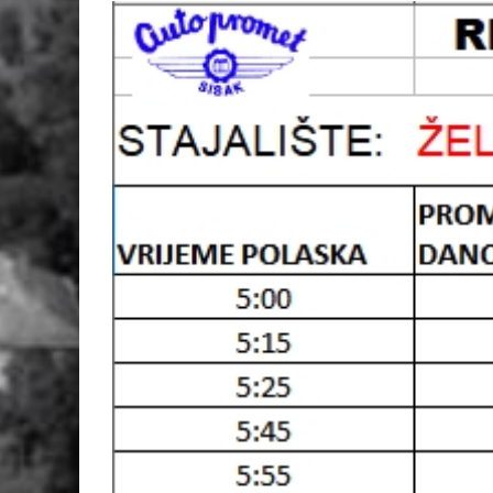
View
Larger
Image