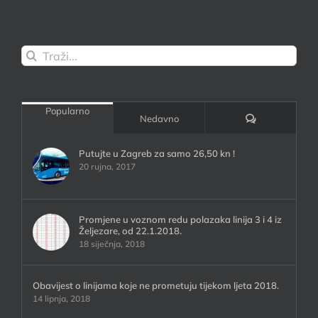
Traži...
Popularno
Komentari:
Nedavno
Putujte u Zagreb za samo 26,50 kn !
20 rujna, 2017
Promjene u voznom redu polazaka linija 3 i 4 iz
Željezare, od 22.1.2018.
18 siječnja, 2018
Obavijest o linijama koje ne prometuju tijekom ljeta 2018.
14 lipnja, 2018