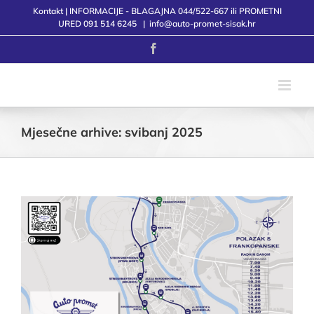
Skip
Kontakt | INFORMACIJE - BLAGAJNA 044/522-667 ili PROMETNI
to
URED 091 514 6245
|
info@auto-promet-sisak.hr
content
Facebook
Mjesečne arhive:
svibanj 2025