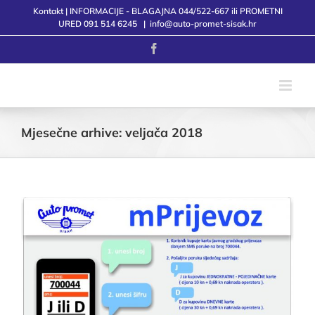
Skip
Kontakt | INFORMACIJE - BLAGAJNA 044/522-667 ili PROMETNI
to
URED 091 514 6245
|
info@auto-promet-sisak.hr
content
Facebook
Mjesečne arhive:
veljača 2018