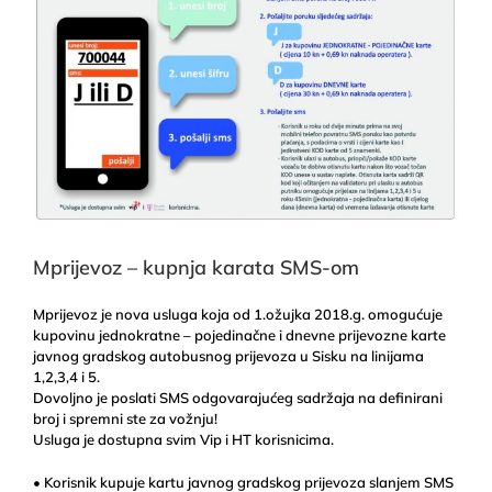
Mprijevoz – kupnja karata SMS-om
Mprijevoz je nova usluga koja od 1.ožujka 2018.g. omogućuje
kupovinu jednokratne – pojedinačne i dnevne prijevozne karte
javnog gradskog autobusnog prijevoza u Sisku na linijama
1,2,3,4 i 5.
Dovoljno je poslati SMS odgovarajućeg sadržaja na definirani
broj i spremni ste za vožnju!
Usluga je dostupna svim Vip i HT korisnicima.
• Korisnik kupuje kartu javnog gradskog prijevoza slanjem SMS