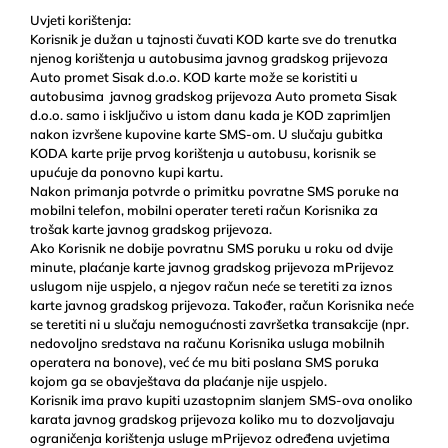
Uvjeti korištenja:
Korisnik je dužan u tajnosti čuvati KOD karte sve do trenutka
njenog korištenja u autobusima javnog gradskog prijevoza
Auto promet Sisak d.o.o. KOD karte može se koristiti u
autobusima javnog gradskog prijevoza Auto prometa Sisak
d.o.o. samo i isključivo u istom danu kada je KOD zaprimljen
nakon izvršene kupovine karte SMS-om. U slučaju gubitka
KODA karte prije prvog korištenja u autobusu, korisnik se
upućuje da ponovno kupi kartu.
Nakon primanja potvrde o primitku povratne SMS poruke na
mobilni telefon, mobilni operater tereti račun Korisnika za
trošak karte javnog gradskog prijevoza.
Ako Korisnik ne dobije povratnu SMS poruku u roku od dvije
minute, plaćanje karte javnog gradskog prijevoza mPrijevoz
uslugom nije uspjelo, a njegov račun neće se teretiti za iznos
karte javnog gradskog prijevoza. Također, račun Korisnika neće
se teretiti ni u slučaju nemogućnosti završetka transakcije (npr.
nedovoljno sredstava na računu Korisnika usluga mobilnih
operatera na bonove), već će mu biti poslana SMS poruka
kojom ga se obavještava da plaćanje nije uspjelo.
Korisnik ima pravo kupiti uzastopnim slanjem SMS-ova onoliko
karata javnog gradskog prijevoza koliko mu to dozvoljavaju
ograničenja korištenja usluge mPrijevoz određena uvjetima