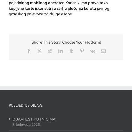
pojedninog mobilnog operater. Korisnik ima pravo tako
kupljene karte iskoristiti i u svrhu plaćanja karata javnog
gradskog prijevoza za druge osobe.
Share This Story, Choose Your Platform!
Facebook
X
Reddit
LinkedIn
Tumblr
Pinterest
Vk
Email:
POSLJEDNJE OBJAVE
OBAVIJEST PUTNICIMA
3. kolovoza 2026.