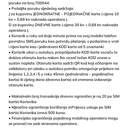
poruke na broj 700044.
• Pošaljite poruku sljedećeg sadržaja:
J za kupovinu JEDNOKRATNE – POJEDINAČNE karte ( cijena 10
kn + 0,69 kn naknada operatera ).
D za kupovinu DNEVNE karte ( cijena 30 kn + 0,69 kn naknada
operatera ).
• Korisnik u roku od dvije minute prima na svoj mobilni telefon
povratnu SMS poruku kao potvrdu plaćanja, s podacima o vrsti
i cijeni karte kao i jedinstveni KOD karte od 5 znamenki
• Korisnik ulazi u autobus, priopći/pokaže KOD karte vozaču te
dobiva otisnutu kartu nakon što vozač točan KOD unese u
sustav naplate. Otisnuta karta sadrži QR kod koji očitanjem na
validatoru pri ulasku u autobus putniku omogućuje prijelaze na
linijama 1,2,3,4 i 5 u roku 45min (jednokratna – pojedinačna
karta) ili cijelog dana (dnevna karta) od vremena izdavanja
otisnute karte.
• Maksimalni broj transakcija dnevno ograničen je na 20 po SIM
kartici Korisnika.
• Mjesečno ograničenje korištenja mPrijevoz usluge po SIM
kartici Korisnika iznosi 500 kuna.
• Financijska ograničenja pojedinog mobilnog operatera mogu
se pronaći na web stranama operatera.