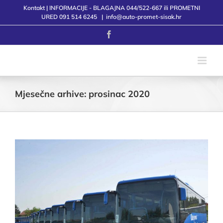
Skip
Kontakt | INFORMACIJE - BLAGAJNA 044/522-667 ili PROMETNI
to
URED 091 514 6245
|
info@auto-promet-sisak.hr
content
Facebook
Mjesečne arhive:
prosinac 2020