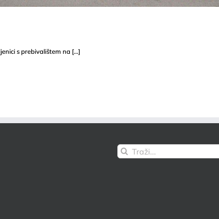
nici s prebivalištem na [...]
Traži...