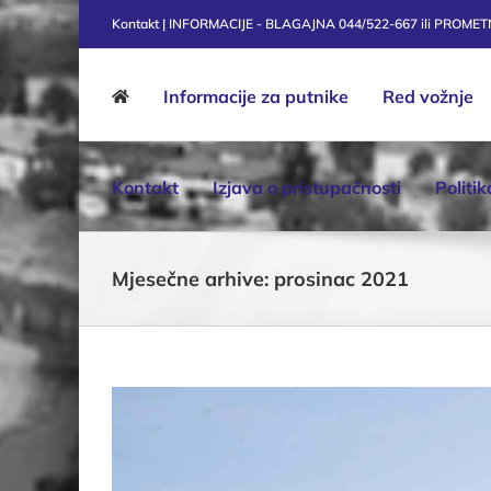
Skip
Kontakt | INFORMACIJE - BLAGAJNA 044/522-667 ili PROME
to
content
Informacije za putnike
Red vožnje
Kontakt
Izjava o pristupačnosti
Politi
Mjesečne arhive:
prosinac 2021