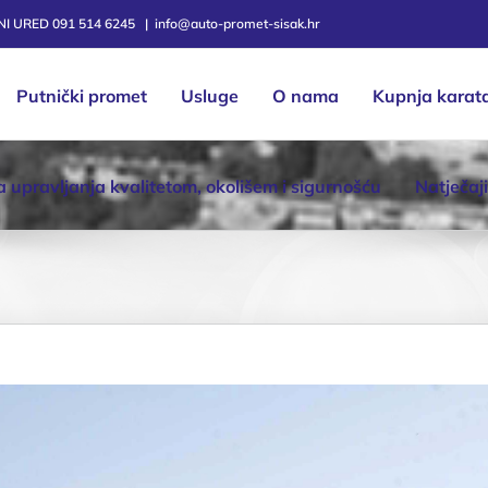
TNI URED 091 514 6245
|
info@auto-promet-sisak.hr
Putnički promet
Usluge
O nama
Kupnja karat
ka upravljanja kvalitetom, okolišem i sigurnošću
Natječaji