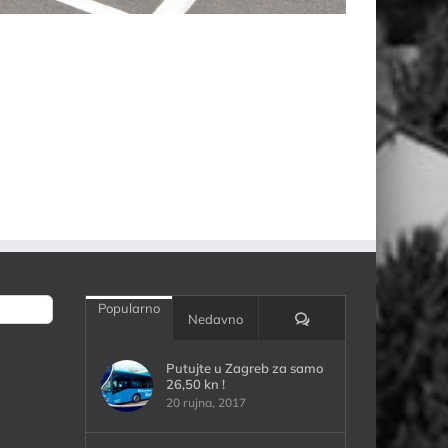
Popularno
Komentari:
Nedavno
Putujte u Zagreb za samo
26,50 kn !
20 rujna, 2017