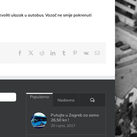
oliti ulazak u autobus. Vozač ne smije pokrenuti
Facebook
X
Reddit
LinkedIn
Tumblr
Pinterest
Vk
Email:
Popularno
Komentari:
Nedavno
Putujte u Zagreb za samo
26,50 kn !
20 rujna, 2017