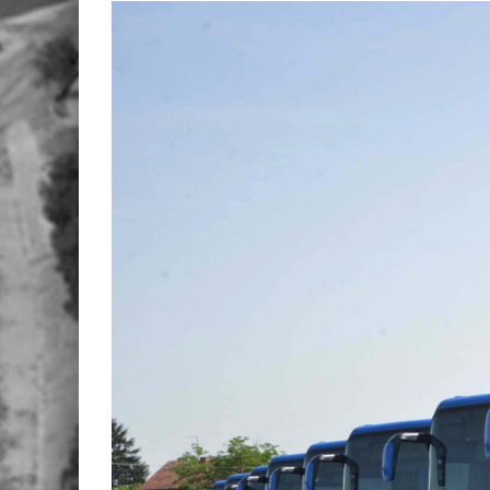
View
Larger
Image