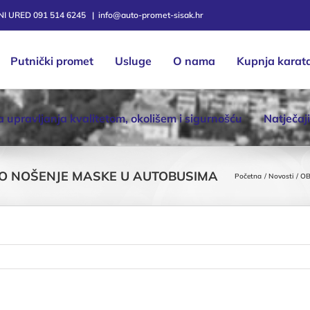
TNI URED 091 514 6245
|
info@auto-promet-sisak.hr
Putnički promet
Usluge
O nama
Kupnja karat
ka upravljanja kvalitetom, okolišem i sigurnošću
Natječaji
ZNO NOŠENJE MASKE U AUTOBUSIMA
Početna
Novosti
OB