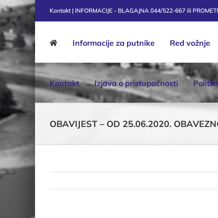
Skip
Kontakt | INFORMACIJE - BLAGAJNA 044/522-667 ili PROME
to
content
Informacije za putnike
Red vožnje
Kontakt
Izjava o pristupačnosti
Politi
OBAVIJEST – OD 25.06.2020. OBAVE