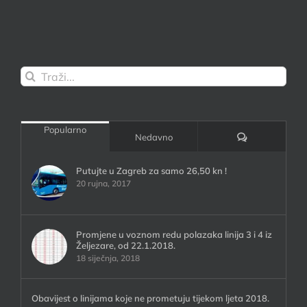
Traži...
Popularno
Komentari:
Nedavno
Putujte u Zagreb za samo 26,50 kn !
20 rujna, 2017
Promjene u voznom redu polazaka linija 3 i 4 iz
Željezare, od 22.1.2018.
18 siječnja, 2018
Obavijest o linijama koje ne prometuju tijekom ljeta 2018.