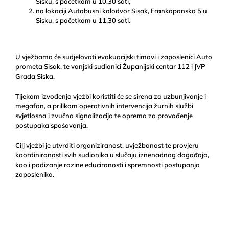
Sisku, s početkom u 10,30 sati,
na lokaciji Autobusni kolodvor Sisak, Frankopanska 5 u
Sisku, s početkom u 11,30 sati.
U vježbama će sudjelovati evakuacijski timovi i zaposlenici Auto
prometa Sisak, te vanjski sudionici Županijski centar 112 i JVP
Grada Siska.
Tijekom izvođenja vježbi koristiti će se sirena za uzbunjivanje i
megafon, a prilikom operativnih intervencija žurnih službi
svjetlosna i zvučna signalizacija te oprema za provođenje
postupaka spašavanja.
Cilj vježbi je utvrditi organiziranost, uvježbanost te provjeru
koordiniranosti svih sudionika u slučaju iznenadnog događaja,
kao i podizanje razine educiranosti i spremnosti postupanja
zaposlenika.