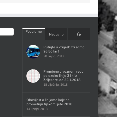
Popularno
Komentari:
Nedavno
Putujte u Zagreb za samo
26,50 kn !
20 rujna, 2017
Promjene u voznom redu
polazaka linija 3 i 4 iz
Željezare, od 22.1.2018.
18 siječnja, 2018
Obavijest o linijama koje ne
prometuju tijekom ljeta 2018.
14 lipnja, 2018