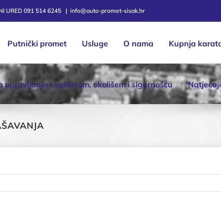
TNI URED 091 514 6245
|
info@auto-promet-sisak.hr
Putnički promet
Usluge
O nama
Kupnja karat
ka upravljanja kvalitetom, okolišem i sigurnošću
Natječaji
PAŠAVANJA