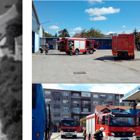
View
Larger
Image