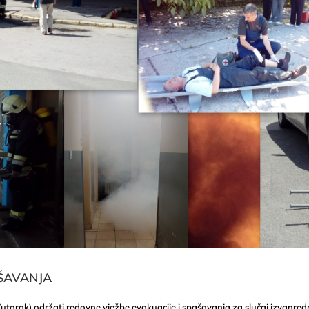
AŠAVANJA
torak) održati redovne vježbe evakuacije i spašavanja za slučaj izvanredn