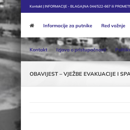
Skip
Kontakt | INFORMACIJE - BLAGAJNA 044/522-667 ili PROME
to
content
Informacije za putnike
Red vožnje
Kontakt
Izjava o pristupačnosti
Politi
OBAVIJEST – VJEŽBE EVAKUACIJE I S