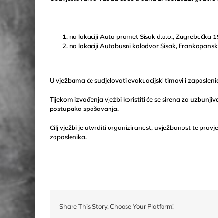
na lokaciji Auto promet Sisak d.o.o., Zagrebačka 19
na lokaciji Autobusni kolodvor Sisak, Frankopanska
U vježbama će sudjelovati evakuacijski timovi i zaposlenic
Tijekom izvođenja vježbi koristiti će se sirena za uzbunji
postupaka spašavanja.
Cilj vježbi je utvrditi organiziranost, uvježbanost te pr
zaposlenika.
Share This Story, Choose Your Platform!