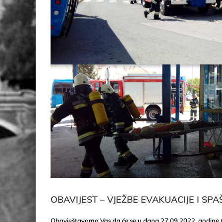
OBAVIJEST – VJEŽBE EVAKUACIJE I SP
Obavještavamo Vas da će se u dana 27.09.2022. godine (u