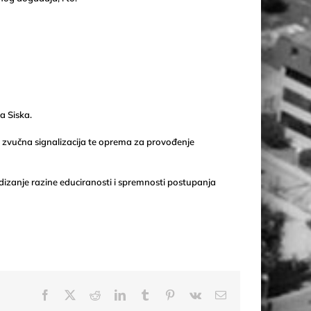
a Siska.
a i zvučna signalizacija te oprema za provođenje
podizanje razine educiranosti i spremnosti postupanja
Facebook
X
Reddit
LinkedIn
Tumblr
Pinterest
Vk
Email: