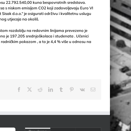
nosu 22.792.540,00 kuna bespovratnih sredstava.
usa s niskom emisijom CO2 koji zadovoljavaju Euro VI
sak d.o.o.“ je osigurati održivu i kvalitetnu uslugu
og utjecaja na okoliš.
stom razdoblju na redovnim linijama prevezeno je
o je 197.205 srednjoškolaca i studenata . Učenici
 s radničkim pokazom , a to je 4,4 % više u odnosu na
Facebook
X
Reddit
LinkedIn
Tumblr
Pinterest
Vk
Email: