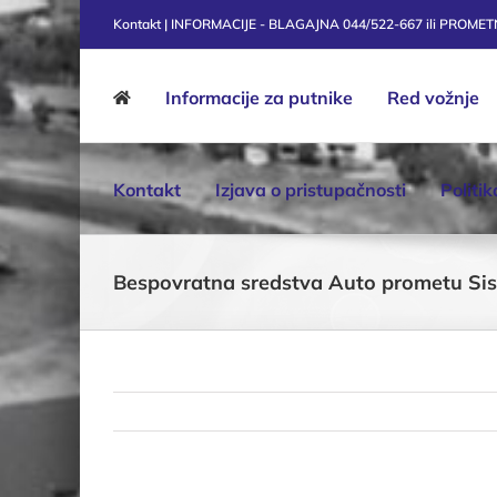
Skip
Kontakt | INFORMACIJE - BLAGAJNA 044/522-667 ili PROME
to
content
Informacije za putnike
Red vožnje
Kontakt
Izjava o pristupačnosti
Politi
Bespovratna sredstva Auto prometu Sis