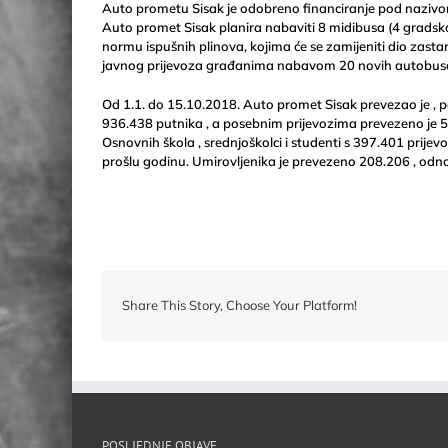
Auto prometu S
isak je odobreno financiranje pod naziv
Auto promet Sisak planira nabaviti 8 midibusa (4 gradska
normu ispušnih plinova, kojima će se zamijeniti dio zasta
javnog prijevoza građanima nabavom 20 novih autobusa ko
Od 1.1. do 15.10.2018. Auto promet Sisak prevezao je , 
936.438 putnika , a posebnim prijevozima prevezeno je 5
Osnovnih škola , srednjoškolci i studenti s 397.401 prijev
prošlu godinu. Umirovljenika je prevezeno 208.206 , odn
Share This Story, Choose Your Platform!
POSLJEDNJE OBJAVE