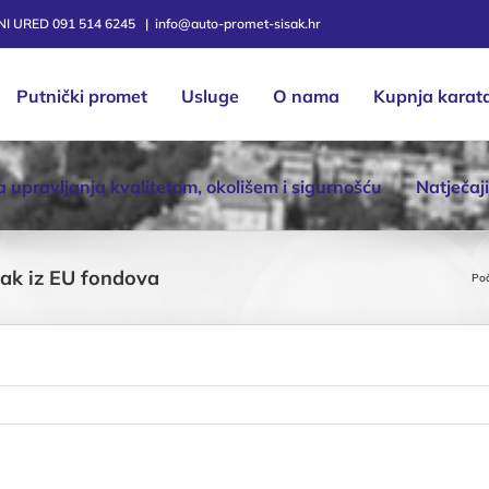
TNI URED 091 514 6245
|
info@auto-promet-sisak.hr
Putnički promet
Usluge
O nama
Kupnja karat
ka upravljanja kvalitetom, okolišem i sigurnošću
Natječaji
ak iz EU fondova
Po