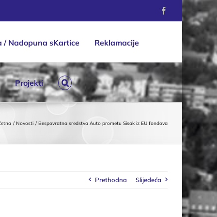
Facebook
a / Nadopuna sKartice
Reklamacije
Projekti
četna
Novosti
Bespovratna sredstva Auto prometu Sisak iz EU fondova
Prethodna
Slijedeća