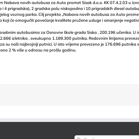
om Nabava novih autobusa za Auto promet Sisak d.o.o. KK 07.4.2.03 u iz
 i 4 prigradska), 2 gradska polu niskopodna i 10 prigradskih diesel autob
rjelog voznog parka. Cilj projekta „Nabava novih autobusa za Auto promet Si
ji će omogućiti povećanje kvalitete pružene usluge i smanjenje negativn
posebnim autobusima za Osnovne škole grada Siska , 200.196 učenika. U i
2.666 izletnika , sveukupno 1.189.300 putnika. Redovnim linijama prevezen
oza su naši najbrojniji putnici. U isto vrijeme prevezeno je 176.696 putnika
osno 2 % više u odnosu na prošlu godinu.
Traži...