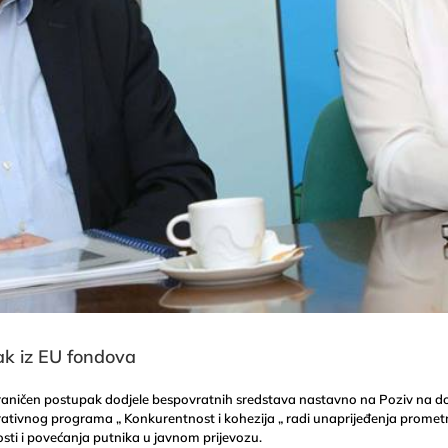
k iz EU fondova
ograničen postupak dodjele bespovratnih sredstava nastavno na Poziv na d
ativnog programa „ Konkurentnost i kohezija „ radi unaprijeđenja promet
osti i povećanja putnika u javnom prijevozu.