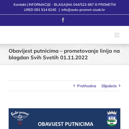
Skip
Kontakt | INFORMACIJE - BLAGAJNA 044/522-667 ili PROMETNI
to
URED 091 514 6245
|
info@auto-promet-sisak.hr
content
Facebook
Obavijest putnicima – prometovanje linija na
blagdan Svih Svetih 01.11.2022
Prethodna
Slijedeća
View
Larger
Image