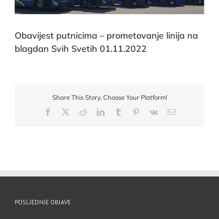
Obavijest putnicima – prometovanje linija na
blagdan Svih Svetih 01.11.2022
Share This Story, Choose Your Platform!
Facebook
X
Reddit
LinkedIn
Tumblr
Pinterest
Vk
Email:
POSLJEDNJE OBJAVE