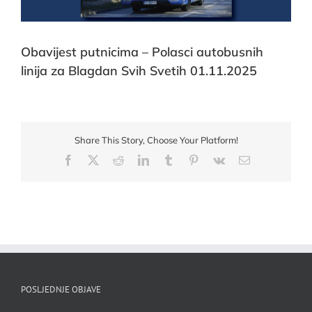
Obavijest putnicima – Polasci autobusnih
linija za Blagdan Svih Svetih 01.11.2025
Share This Story, Choose Your Platform!
Facebook
X
Reddit
LinkedIn
Tumblr
Pinterest
Vk
Email:
POSLJEDNJE OBJAVE