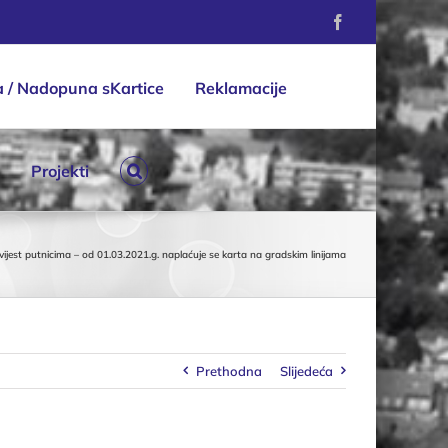
Facebook
a / Nadopuna sKartice
Reklamacije
Projekti
ijest putnicima – od 01.03.2021.g. naplaćuje se karta na gradskim linijama
Prethodna
Slijedeća