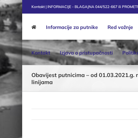
Skip
Kontakt | INFORMACIJE - BLAGAJNA 044/522-667 ili PROME
to
content
Informacije za putnike
Red vožnje
Kontakt
Izjava o pristupačnosti
Politi
Obavijest putnicima – od 01.03.2021.g. 
linijama