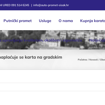
TNI URED 091 514 6245
|
info@auto-promet-sisak.hr
Putnički promet
Usluge
O nama
Kupnja karat
ka upravljanja kvalitetom, okolišem i sigurnošću
Natječaji
naplaćuje se karta na gradskim
Početna
Novosti
Obav