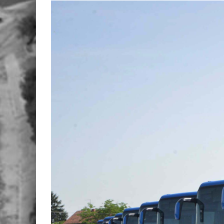
View
Larger
Image