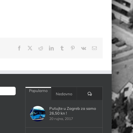
Facebook
X
Reddit
LinkedIn
Tumblr
Pinterest
Vk
Email:
Popularno
Komentari:
Nedavno
Putujte u Zagreb za samo
26,50 kn !
20 rujna, 2017