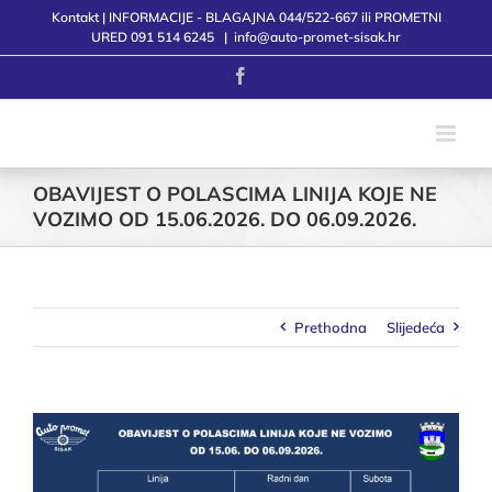
Skip
Kontakt | INFORMACIJE - BLAGAJNA 044/522-667 ili PROMETNI
to
URED 091 514 6245
|
info@auto-promet-sisak.hr
content
Facebook
OBAVIJEST O POLASCIMA LINIJA KOJE NE
VOZIMO OD 15.06.2026. DO 06.09.2026.
Prethodna
Slijedeća
View
Larger
Image