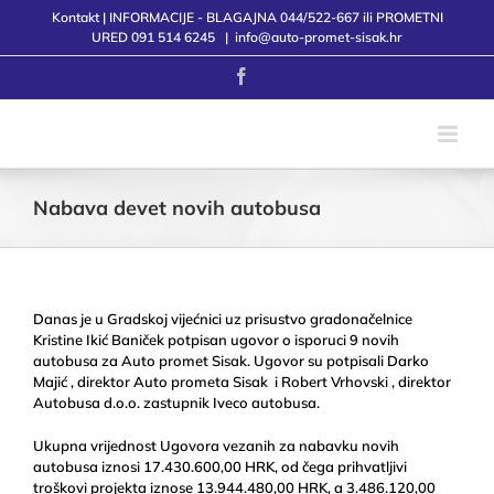
Skip
Kontakt | INFORMACIJE - BLAGAJNA 044/522-667 ili PROMETNI
to
URED 091 514 6245
|
info@auto-promet-sisak.hr
content
Facebook
Nabava devet novih autobusa
Danas je u Gradskoj vijećnici uz prisustvo gradonačelnice
Kristine Ikić Baniček potpisan ugovor o isporuci 9 novih
autobusa za Auto promet Sisak. Ugovor su potpisali Darko
Majić , direktor Auto prometa Sisak i Robert Vrhovski , direktor
Autobusa d.o.o. zastupnik Iveco autobusa.
Ukupna vrijednost Ugovora vezanih za nabavku novih
autobusa iznosi 17.430.600,00 HRK, od čega prihvatljivi
troškovi projekta iznose 13.944.480,00 HRK, a 3.486.120,00