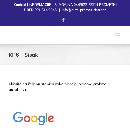
Skip
Kontakt | INFORMACIJE - BLAGAJNA 044/522-667 ili PROMETNI
to
URED 091 514 6245
|
info@auto-promet-sisak.hr
content
Facebook
KP6 – Sisak
Kliknite na željenu stanicu kako bi vidjeli vrijeme prolaza
autobusa.